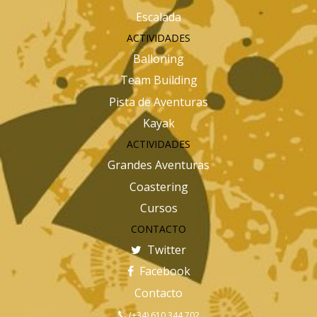
Escalada
ACTIVIDADES
Balloning
Team Building
Pista de Aventuras
Kayak
ACTIVIDADES
Grandes Aventuras
Coastering
Cursos
CONTACTO
Twitter
Facebook
Contacto
(+34) 610 344 702