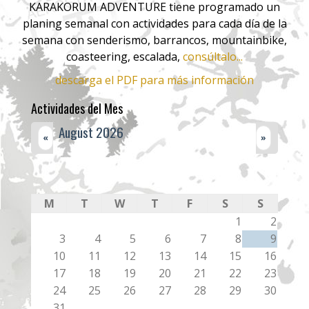
KARAKORUM ADVENTURE tiene programado un
planing semanal con actividades para cada día de la
semana con senderismo, barrancos, mountainbike,
coasteering, escalada,
consúltalo...
descarga el PDF para más información
Actividades del Mes
August 2026
«
»
M
T
W
T
F
S
S
1
2
3
4
5
6
7
8
9
10
11
12
13
14
15
16
17
18
19
20
21
22
23
24
25
26
27
28
29
30
31