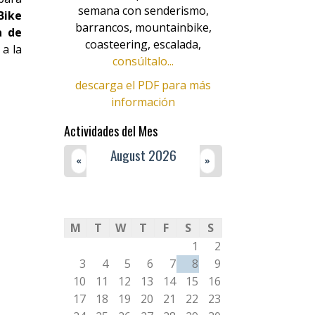
semana con senderismo,
Bike
barrancos, mountainbike,
a de
coasteering, escalada,
a la
consúltalo...
descarga el PDF para más
información
Actividades del Mes
August 2026
«
»
M
T
W
T
F
S
S
1
2
3
4
5
6
7
8
9
10
11
12
13
14
15
16
17
18
19
20
21
22
23