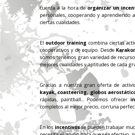
cuenta a la hora de
organizar un incen
personales, cooperando y aprendiendo a
ciertas cualidades.
El
outdoor training
combina ciertas activ
cooperativos y de equipo. Desde
Karako
somos tenemos gran variedad de recursos
mejores cualidades y aptitudes de cada gru
Gracias a nuestra gran oferta de activ
kayak, coasteering, globos aerostátic
rápidas, paintball… Podemos ofrecer
i
completos al mejor precio, con una perfec
En los
incentivos
se pueden trabajar muc
necesita el grupo para que sea efectivo, 