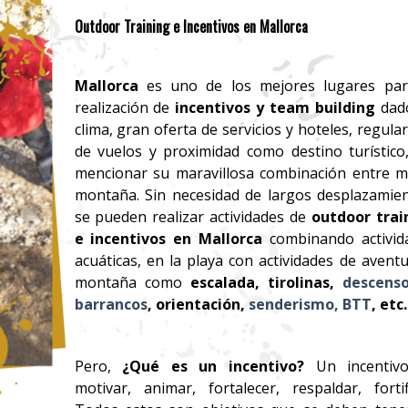
Outdoor Training e Incentivos en Mallorca
Mallorca
es uno de los mejores lugares par
realización de
incentivos y team building
dad
clima, gran oferta de servicios y hoteles, regula
de vuelos y proximidad como destino turístico,
mencionar su maravillosa combinación entre m
montaña. Sin necesidad de largos desplazamien
se pueden realizar actividades de
outdoor trai
e incentivos en Mallorca
combinando activid
acuáticas, en la playa con actividades de avent
montaña como
escalada, tirolinas,
descens
barrancos
, orientación,
senderismo,
BTT
, etc
Pero,
¿Qué es un incentivo?
Un incentiv
motivar, animar, fortalecer, respaldar, fortifi