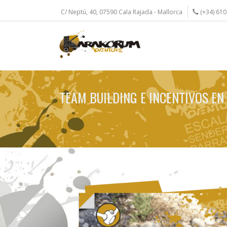
Skip
C/ Neptú, 40, 07590 Cala Rajada - Mallorca
(+34) 610
to
main
content
TEAM BUILDING E INCENTIVOS E