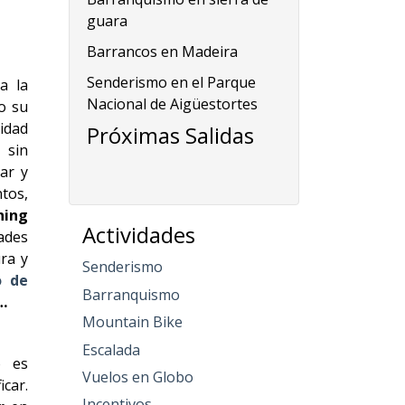
guara
Barrancos en Madeira
Senderismo en el Parque
a la
Nacional de Aigüestortes
o su
ridad
Próximas Salidas
 sin
ar y
tos,
ning
Actividades
ades
ura y
Senderismo
o de
Barranquismo
…
Mountain Bike
Escalada
o es
Vuelos en Globo
car.
Incentivos