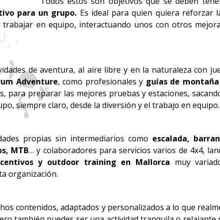
Todos estos son objetivos que se deben tene
tivo para un grupo.
Es ideal para quien quiera reforzar l
 trabajar en equipo, interactuando unos con otros mejor
idades de aventura, al aire libre y en la naturaleza con j
rum Adventure
, como profesionales y
guías de montaña
, para preparar las mejores pruebas y estaciones, sacando
po, siempre claro, desde la diversión y el trabajo en equipo.
idades propias sin intermediarios como
escalada, barran
os, MTB
… y colaboradores para servicios varios de 4x4, la
ncentivos y outdoor training en Mallorca
muy variad
ta organización.
hos contenidos, adaptados y personalizados a lo que realm
pero también puedes ser una actividad tranquila o relajante