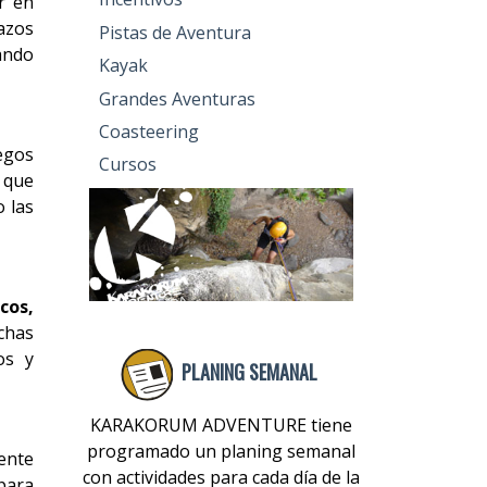
r en
azos
Pistas de Aventura
ando
Kayak
Grandes Aventuras
Coasteering
uegos
Cursos
que
 las
cos,
nchas
os y
PLANING SEMANAL
KARAKORUM ADVENTURE tiene
programado un planing semanal
ente
con actividades para cada día de la
 para