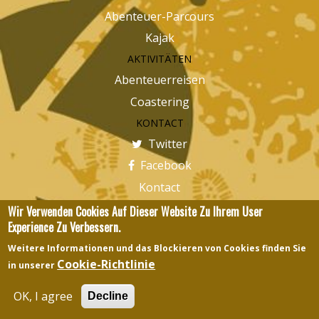
Abenteuer-Parcours
Kajak
AKTIVITÄTEN
Abenteuerreisen
Coastering
KONTACT
Twitter
Facebook
Kontact
Wir Verwenden Cookies Auf Dieser Website Zu Ihrem User
(+34) 610 344 702
Experience Zu Verbessern.
info@karakorum-adventure.com
Weitere Informationen und das Blockieren von Cookies finden Sie
Cookie-Richtlinie
in unserer
© Copyright 2015
Karakorum Adventure
Developed by
OK, I agree
Connectingedots
Images Design
Otilui
Decline