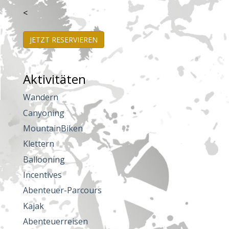
<
JETZT RESERVIEREN
Aktivitäten
Wandern
Canyoning
MountainBiken
Klettern
Ballooning
Incentives
Abenteuer-Parcours
Kajak
Abenteuerreisen