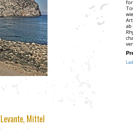
for
To
wie
Art
ab 
Rhy
ch
ve
Pr
Lad
Levante, Mittel