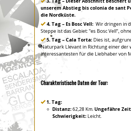
3. Tag – Dieser Abschnitt beschert
unserem Abstieg bis colonia de sant P
die Nordküste.
4. Tag – Es Bosc Vell:
Wir dringen in d
Steppe ist das Gebiet: "es Bosc Vell", oh
5. Tag – Cala Torta:
Dies ist, aufgrun
Naturpark Llevant in Richtung einer der
interessantesten für die Liebhaber von 
Charakteristische Daten der Tour:
1. Tag:
Distanz:
62,28 Km.
Ungefähre Zeit
Schwierigkeit:
Leicht.