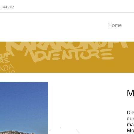
 344 702
Home
M
Di
dur
mal
Mou