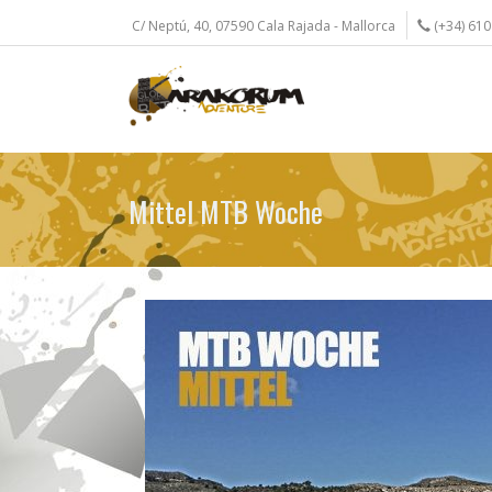
Direkt
C/ Neptú, 40, 07590 Cala Rajada - Mallorca
(+34) 610
zum
Inhalt
Mittel MTB Woche