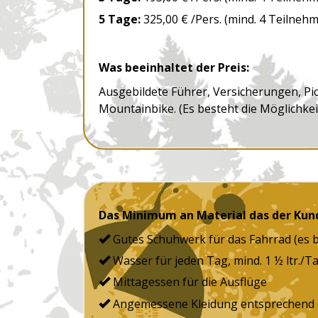
5 Tage:
325,00 € /Pers. (mind. 4 Teilneh
Was beeinhaltet der Preis:
Ausgebildete Führer, Versicherungen, Pi
Mountainbike. (Es besteht die Möglichkei
Das Minimum an Material das der Kun
Gutes Schuhwerk für das Fahrrad (es b
Wasser für jeden Tag, mind. 1 ½ ltr./T
Mittagessen für die Ausflüge
Angemessene Kleidung entsprechend d