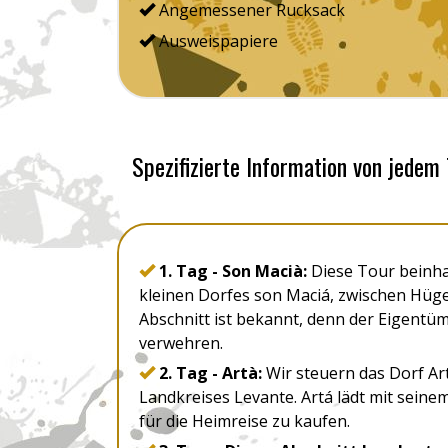
Angemessener Rucksack
Ausweispapiere
Spezifizierte Information von jedem
1. Tag - Son Macià:
Diese Tour beinhal
kleinen Dorfes son Maciá, zwischen Hüg
Abschnitt ist bekannt, denn der Eigentüm
verwehren.
2. Tag - Artà:
Wir steuern das Dorf Ar
Landkreises Levante. Artá lädt mit seine
für die Heimreise zu kaufen.