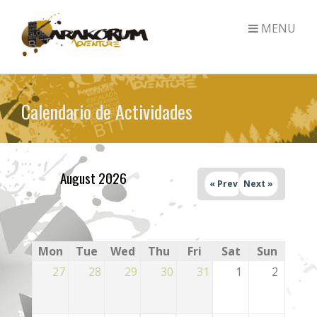
MENU
Skip
to
Calendario de Actividades
main
content
August 2026
« Prev
Next »
Mon
Tue
Wed
Thu
Fri
Sat
Sun
27
28
29
30
31
1
2