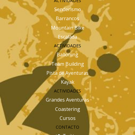
ACTIVIDADES
Senderismo
Barrancos
Mountain Bike
Escalada
ACTIVIDADES
Balloning
Team Building
Pista de Aventuras
Kayak
ACTIVIDADES
Grandes Aventuras
Coastering
Cursos
CONTACTO