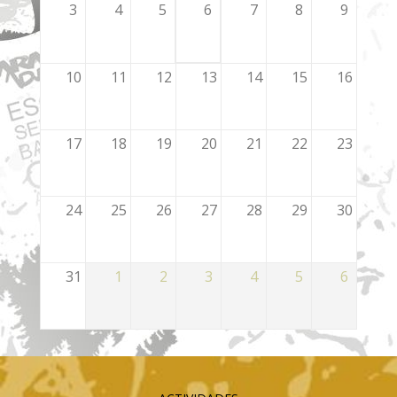
3
4
5
6
7
8
9
10
11
12
13
14
15
16
17
18
19
20
21
22
23
24
25
26
27
28
29
30
31
1
2
3
4
5
6